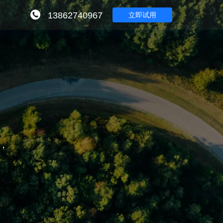
13862740967
立即试用
，